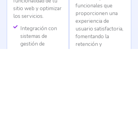
funcionalidad de tu
funcionales que
sitio web y optimizar
proporcionen una
los servicios.
experiencia de
Integración con
usuario satisfactoria,
sistemas de
fomentando la
gestión de
retención y
relaciones con
fidelización de
clientes (CRM).
clientes.
Implementación
Análisis del
de chatbots para
comportamiento
atención al cliente
del usuario para
en tiempo real.
mejorar la
Configuración de
usabilidad.
herramientas de
Diseño de
email marketing
interfaces limpias
para campañas
y coherentes.
efectivas.
Pruebas de
usabilidad para